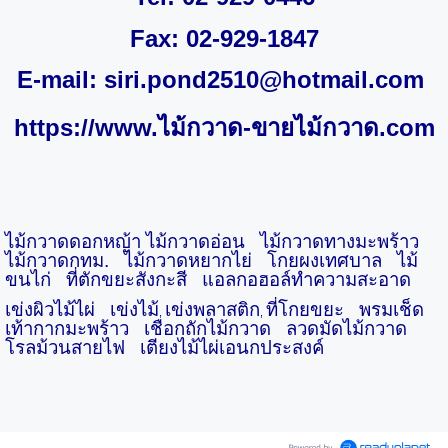
Fax: 02-929-1847
E-mail:
siri.pond2510@hotmail.com
https://www.ไม้กวาด-ขายไม้กวาด.com
ไม้กวาดดอกหญ้า ไม้กวาดอ่อน
ไม้กวาดทางมะพร้าว
ไม้กวาดกทม.
ไม้กวาดหยากไย่
โกยผงเทศบาล
ไม้
ขนไก่
ที่ตักขยะสังกะสี
แอลกอฮอล์ทำความสะอาด
เข่งผิวไม้ไผ่
เข่งไม้
เข่งพลาสติก
ที่โกยขยะ
พรมเช็ด
,
,
เท้ากากมะพร้าว
เชือกถักไม้กวาด
ลวดมัดไม้กวาด
โรลม้วนสายไฟ
เตียงไม้ไผ่เอนกประสงค์